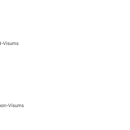
d-Visums
han-Visums