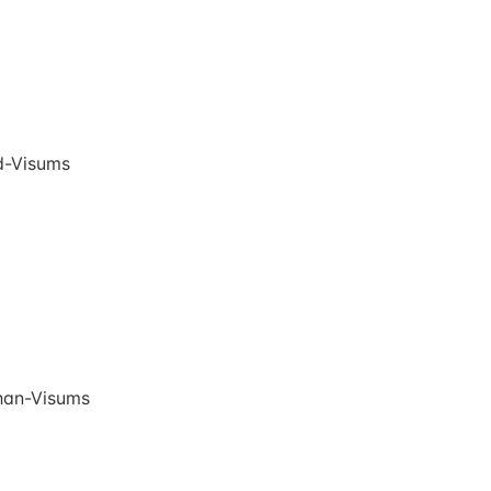
d-Visums
han-Visums